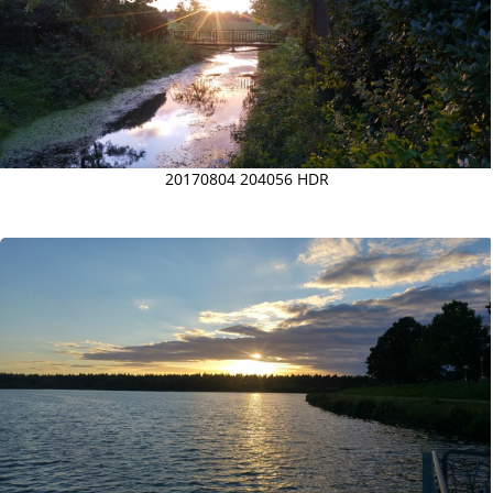
20170804 204056 HDR