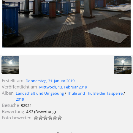
Erstellt am
Donnerstag, 31. Januar 2019
Veröffentlicht am
Mittwoch, 13. Februar 2019
Alben
Landschaft und Umgebung
/
Thüle und Thülsfelder Talsperre
/
2019
Besuche
92924
Bewertung
4.93
(Bewertung)
Foto bewerten