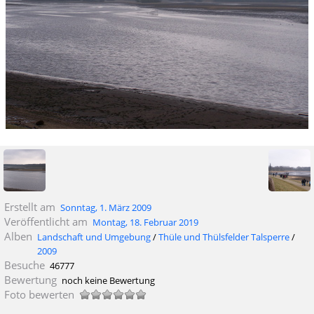
Erstellt am
Sonntag, 1. März 2009
Veröffentlicht am
Montag, 18. Februar 2019
Alben
Landschaft und Umgebung
/
Thüle und Thülsfelder Talsperre
/
2009
Besuche
46777
Bewertung
noch keine Bewertung
Foto bewerten